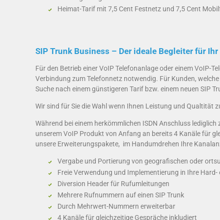
Heimat-Tarif mit 7,5 Cent Festnetz und 7,5 Cent Mobi
SIP Trunk Business – Der ideale Begleiter für I
Für den Betrieb einer VoIP Telefonanlage oder einem VoIP-Tele
Verbindung zum Telefonnetz notwendig. Für Kunden, welche be
Suche nach einem günstigeren Tarif bzw. einem neuen SIP Trun
Wir sind für Sie die Wahl wenn Ihnen Leistung und Qualtität zu
Während bei einem herkömmlichen ISDN Anschluss lediglich zw
unserem VoIP Produkt von Anfang an bereits 4 Kanäle für gl
unsere Erweiterungspakete, im Handumdrehen Ihre Kanalanz
Vergabe und Portierung von geografischen oder ort
Freie Verwendung und Implementierung in Ihre Hard-
Diversion Header für Rufumleitungen
Mehrere Rufnummern auf einen SIP Trunk
Durch Mehrwert-Nummern erweiterbar
4 Kanäle für gleichzeitige Gespräche inkludiert