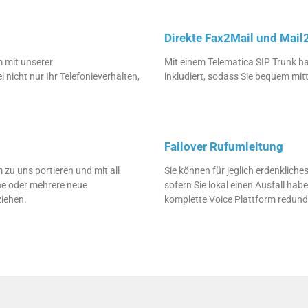
Direkte Fax2Mail und Mail2
m mit unserer
Mit einem Telematica SIP Trunk h
nicht nur Ihr Telefonieverhalten,
inkludiert, sodass Sie bequem mi
Failover Rufumleitung
zu uns portieren und mit all
Sie können für jeglich erdenkliche
ne oder mehrere neue
sofern Sie lokal einen Ausfall ha
iehen.
komplette Voice Plattform redun