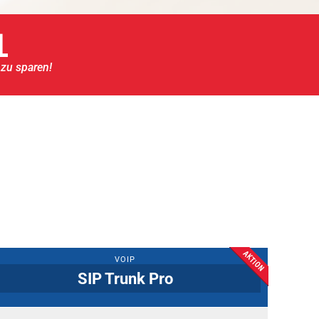
L
 zu sparen!
VOIP
SIP Trunk Pro