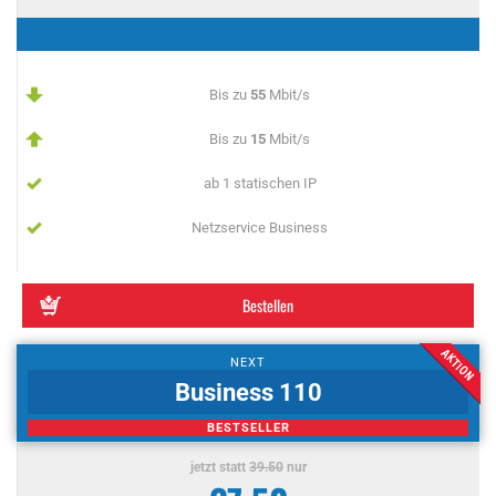
Bis zu
55
Mbit/s
Bis zu
15
Mbit/s
ab 1 statischen IP
Netzservice Business
Bestellen
NEXT
Business 110
BESTSELLER
jetzt statt
39.50
nur