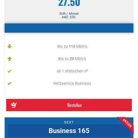
27.50
EUR / Monat
exkl. USt.
Bis zu
110
Mbit/s
Bis zu
20
Mbit/s
ab 1 statischen IP
Netzservice Business
Bestellen
NEXT
Business 165