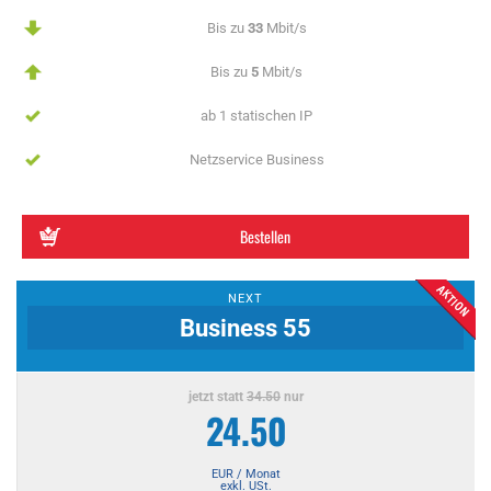
Bis zu
33
Mbit/s
Bis zu
5
Mbit/s
ab 1 statischen IP
Netzservice Business
Bestellen
NEXT
Business 55
jetzt statt
34.50
nur
24.50
EUR / Monat
exkl. USt.