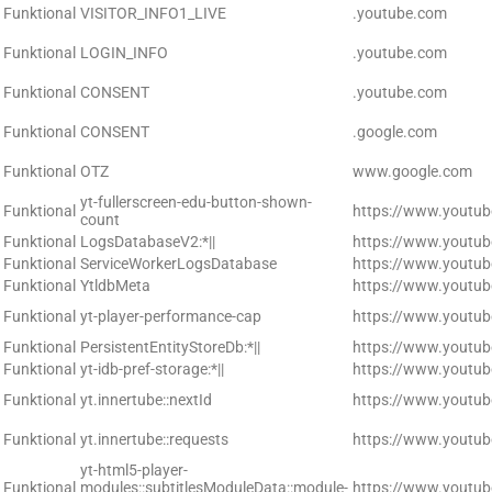
Funktional
VISITOR_INFO1_LIVE
.youtube.com
Funktional
LOGIN_INFO
.youtube.com
Funktional
CONSENT
.youtube.com
Funktional
CONSENT
.google.com
Funktional
OTZ
www.google.com
yt-fullerscreen-edu-button-shown-
Funktional
https://www.youtu
count
Funktional
LogsDatabaseV2:*||
https://www.youtu
Funktional
ServiceWorkerLogsDatabase
https://www.youtu
Funktional
YtldbMeta
https://www.youtu
Funktional
yt-player-performance-cap
https://www.youtu
Funktional
PersistentEntityStoreDb:*||
https://www.youtu
Funktional
yt-idb-pref-storage:*||
https://www.youtu
Funktional
yt.innertube::nextId
https://www.youtu
Funktional
yt.innertube::requests
https://www.youtu
yt-html5-player-
Funktional
modules::subtitlesModuleData::module-
https://www.youtu